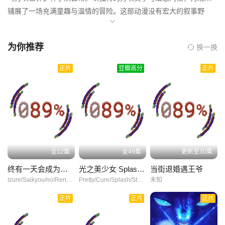
铺展了一场充满童趣与温情的冒险。这部动漫没有宏大的叙事野
第19集
第20集
第21集
心，而是聚焦护林小队在方块世界的日常点滴，用细腻的笔触勾勒
出伙伴间纯粹的情谊，让人在轻松的氛围中感受到温暖的治愈力
第22集
第23集
第24集
为你推荐
换一换
量。
第25集
第26集
第27集
正片
豆瓣高分
正片
影片的叙事节奏舒缓而自然，每一集都像一段精致的生活切片。护
林小队的成员们或是在晨光中搭建温馨小屋，或是结伴探索藏着惊
第28集
第29集
第30集
喜的野外，或是围坐分享亲手制作的美食，看似琐碎的日常片段，
却因角色间的互动而充满张力。他们面对困难时的互相扶持，分享
第31集
第32集
第33集
快乐时的开怀大笑，都在不经意间传递出陪伴的意义，让观众仿佛
置身其中，与角色一同经历平凡却珍贵的时光。
第34集
第35集
全12集
全49集
更新至30集
角色塑造鲜活生动，每个成员都有着鲜明的个性。有的成员心思细
终有一天会成为最强的炼金术师？
光之美少女 Splash Star
当街退婚遇王爷
腻，总能在伙伴遇到难题时给出贴心建议；有的则充满好奇心，永
Izure/Saikyou/no/Renkinjutsushi?/Someday/Will/I/Be/the/Greatest/Alchemist?/终有一天会成为最强的炼金术师？/いずれ最強の錬金術師？/
Pretty/Cure/Splash/Star/光之美少女3/光之美少女/Splash/Star/ふたりはプリキュア/Splash/Star/
未知
远带着探索未知的热情。不同性格的碰撞，既制造了轻松幽默的笑
点，也在磨合中凸显出团队的凝聚力。他们的表演没有刻意的夸
正片
正片
正片
张，而是以细腻的动作和真挚的神情，将角色的情绪精准传递，让
观众真切感受到角色的喜怒哀乐。