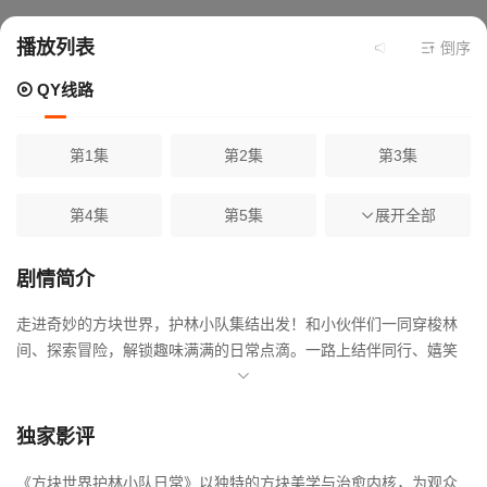
播放列表
当前资源来源
倒序
Q
QY线路
第1集
第2集
第3集
第4集
第5集
展开全部
第6集
第7集
第8集
第9集
剧情简介
走进奇妙的方块世界，护林小队集结出发！和小伙伴们一同穿梭林
第10集
第11集
第12集
间、探索冒险，解锁趣味满满的日常点滴。一路上结伴同行、嬉笑
打闹，既有森林探秘的新奇旅程，也有温馨治愈的欢乐日常，沉浸
第13集
第14集
第15集
式感受方块世界里友情相伴的美好时光。
独家影评
第16集
第17集
第18集
《方块世界护林小队日常》以独特的方块美学与治愈内核，为观众