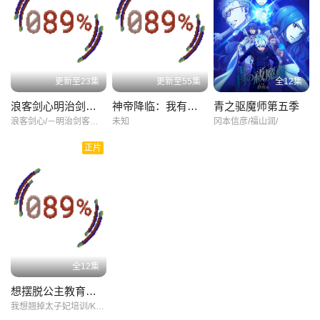
方块风格的画面充满创意，色彩明快的方块堆砌出灵动的世界。草
方块的纹理、森林的光影层次，都在细节处展现出制作团队的用
心，既保留了方块世界的独特质感，又赋予了画面鲜活的生命力。
更新至23集
更新至55集
全12集
这种充满童趣的视觉表达，与影片治愈的主题相得益彰，让整个故
事更具感染力。
浪客剑心明治剑客浪漫谭第二季
神帝降临：我有亿万属性点
青之驱魔师第五季
浪客剑心/－明治剑客浪漫谭－/京都动乱/浪客剑心/明治剑客浪漫谭/第二季/るろうに剣心/－明治剣客浪漫譚－/京都動乱/
未知
冈本信彦/福山润/
影片的主题直击人心，它没有讲述惊心动魄的冒险，而是聚焦于平
正片
凡日常中的温暖与陪伴，传递出“在简单的相处中收获治愈”的核心思
想。对于观众而言，这不仅是一场视觉的享受，更是一次心灵的慰
藉，让人们在快节奏的生活中，重新感受到平凡生活里的美好与温
情。
全12集
想摆脱公主教育的我
我想翘掉太子妃培训/Kisaki/Kyouiku/kara/Nigetai/Watashi/想摆脱公主教育的我/妃教育から逃げたい私/