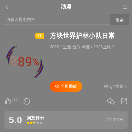
动漫
搜索
方块世界护林小队日常
正片
2026
/
生活 治愈 动漫
/
2026上映
立即播放
QY线路
680
5.0
网友评分
839次评分
很差
较差
还行
推荐
力荐