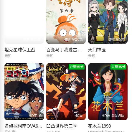
更新至15集
更新至20集
更新至5集
坦克星球保卫战
百变马丁我爱古诗词 第六季
天门神医
未知
未知
未知
豆瓣高分
豆瓣高分
HD中字
40集
HD高清双语版
名侦探柯南OVA6：追踪失踪的钻石，柯南、平次VS基德
凹凸世界第三季
花木兰1998