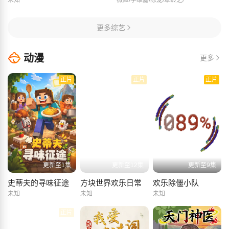
未知
薇娅/李维嘉/陈龙/章龄之/
更多综艺
动漫
更多
正片
正片
正片
更新至1集
更新至12集
更新至9集
史蒂夫的寻味征途
方块世界欢乐日常
欢乐除僵小队
未知
未知
未知
正片