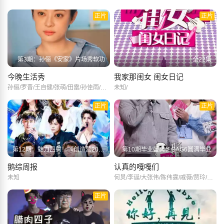
正片
正片
第3期：孙俪《安家》片场秀软功
全22集
今晚生活秀
我家那闺女 闺女日记
孙俪/罗晋/王自健/张萌/田雷/孙佳雨/王艺哲/
未知/
正片
正片
第12期：魅力四射！《创造营2020》六位学长助阵第三次公演
第10期毕业盛典：GAG6圆满毕业
鹅综周报
认真的嘎嘎们
未知
何炅/李诞/大张伟/陈伟霆/戚薇/贾玲/岳云鹏/R1SE/百克力/许天奇/锤娜丽莎/周英俊/娄滋博/冯满/张小婉/宋木子/李飞/管乐/艾里克/蔡佩池/曹璐/昌叔/陈梓铭/袋鼠/付航/合文俊/胡宝森/花希/蒋易/酷酷的滕/李棒棒/李让/李雨芯/梁彦增/刘背实/刘木子/楼炅择/马旭东/钱健夫/邱薄翰/肉食动物/泰维/天放/王子甲/吴泽林/小哈/小叶子/熊万杨/许珑瀚/严尚嘉/严禹豪/杨凌达/杨三金/叶浏/一斤鸡柳/衣云鹤/余有矿/臧一人/张全蛋/张诗彤/张益宁/张哲华/周彤/
正片