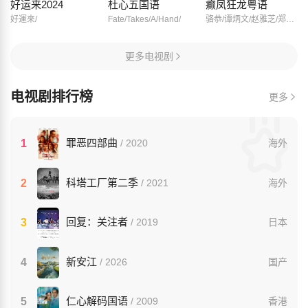
好运来2024
杜心五国语
癫凤狂龙粤语
好運來/
Fate/Takes/A/Hand/
骆恭/谭炳文/赵雅芝/郑少萍/胡宝华/郑则仕/任达华/许绍雄/李国麟/卢海鹏/上官玉/
更多电视剧
电视剧排行榜
更多
罪恶四部曲
1
/ 2020
海外
科塔工厂第二季
2
/ 2021
海外
回复：关注者
3
/ 2019
日本
新安江
4
/ 2026
国产
仁心解码国语
5
/ 2009
香港