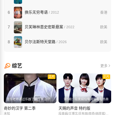
换乐无穷粤语
6
/ 2012
香港
贝芙琳林恩史密斯悬案
7
/ 2022
欧美
贝尔法斯特天堂路
8
/ 2026
欧美
综艺
更多
正片
正片
音乐老师通过乐器了解汉字 会计大姐遗憾止步最后一关
第5期：段奥娟仙嗓清唱霉霉热单
奇妙的汉字 第二季
天赐的声音 特约版
未知
段奥娟/王博文/苏有朋/周奇/胡彦斌/胡海泉/王菲菲/汪小敏/