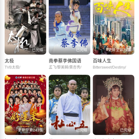
已完结
已完结
更新至第73集
太极
南拳蔡李佛国语
百味人生
TVB太极/
孟飞/黎美娴/黄杏秀/
Bittersweet/Destiny/
更新至第243集
已完结
已完结