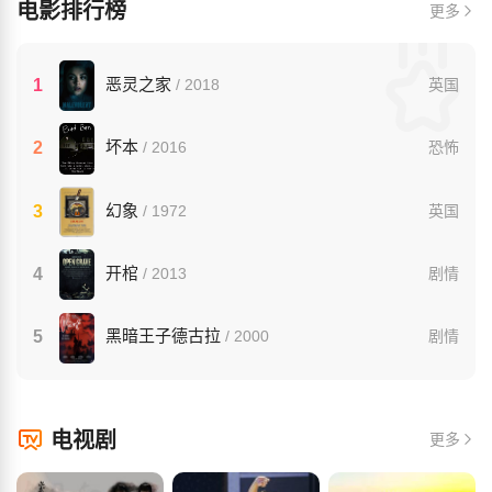
电影排行榜
更多
恶灵之家
1
/ 2018
英国
坏本
2
/ 2016
恐怖
幻象
3
/ 1972
英国
开棺
4
/ 2013
剧情
黑暗王子德古拉
5
/ 2000
剧情
电视剧
更多