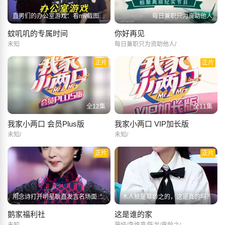
直男们的办公室游戏：看mv截图、猜90后都看过的动画 每一种都精彩！
每日兼职只为资助他人
蚊叽叽的专属时间
你好再见
未知
每日兼职只为资助他人/
正片
正片
全12集
全11集
我家小两口 会员Plus版
我家小两口 VIP加长版
未知/
未知/
正片
正片
用念诗打开明星耿直发言名场面，毒舌金星火力全开赵丽颖神补刀
木人桩是章龄之的，这是真的吗？
鹅家福利社
这是谁的家