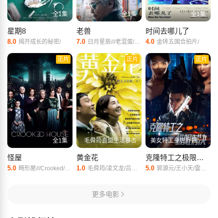
全1集
全1集
全1集
星期8
老兽
时间去哪儿了
8.0
7.0
4.0
揭开成长的秘密/
日月星辰///老混蛋///Old/Beast/
金砖五国合拍片/
正片
正片
正片
全1集
毛舜筠直面生活暴击
美女特工身世扑朔迷离
怪屋
黄金花
克隆特工之极限对决
5.0
1.0
5.0
畸形屋///Crooked/House/
毛舜筠/凌文龙/吕良伟/刘美君/冼色丽/
郭源元/王小天/雷迪/王京莉/张青/
更多电影