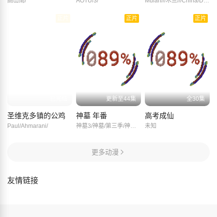
高山南/
AOTU/3/
Mulan///木兰///China/Doll///The/Legend/of/Mulan/
正片
正片
正片
已完结
更新至44集
全30集
圣维克多镇的公鸡
神墓 年番
高考成仙
Paul/Ahmarani/
神墓3/神墓/第三季/神墓/重制版/Tomb/of/Fallen/Gods/Ⅲ/神墓/年番/
未知
更多动漫
友情链接